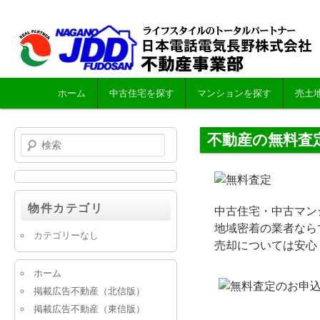
メ
ホーム
中古住宅を探す
マンションを探す
売土
メ
サ
イ
ン
イ
ブ
不動産の無料査
検
メ
索
ニ
ン
コ
ュ
ー
物件カテゴリ
コ
ン
中古住宅・中古マン
地域密着の業者なら
カテゴリーなし
売却については安心
ン
テ
ホーム
テ
ン
掲載広告不動産（北信版）
掲載広告不動産（東信版）