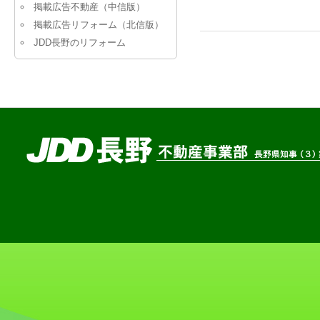
ン
ツ
掲載広告不動産（中信版）
掲載広告リフォーム（北信版）
ツ
へ
JDD長野のリフォーム
へ
移
移
動
動